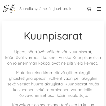
Suurella sydämellä - juuri sinulle!
Kuunpisarat
Upeat, näyttävät välkehtivät Kuunpisarat,
kääntävät varmasti katseet. Vaikka Kuunpisaroissa
on jo enemmän kokoa, ovat ne silti vielä keveät.
Materiaaleina kimmeltävä glitterakryyli
yhdistettynä upeasti välkehtivään peiliakryyliin
sekä versiot huurre akryylistä. Kuunpisarat myös
koivuvaneri sekä tammivaneri variaatioilla.
Koivuvaneriset osat käsinmaalattuja.
Korvakorut on saatavana teräksen ja kullan