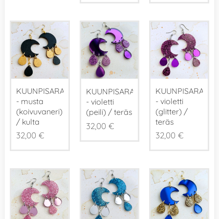
KUUNPISARAT
KUUNPISARAT
KUUNPISARAT
- musta
- violetti
- violetti
(koivuvaneri)
(glitter) /
(peili) / teräs
/ kulta
teräs
32,00
€
32,00
€
32,00
€