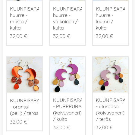
KUUNPISARAT,
KUUNPISARAT,
KUUNPISARAT,
huurre -
huurre -
huurre -
musta /
valkoinen /
luumu /
kulta
kulta
kulta
32,00
€
32,00
€
32,00
€
KUUNPISARAT
KUUNPISARAT
KUUNPISARAT
- PURPPURA
- uturoosa
- oranssi
(koivuvaneri)
(koivuvaneri)
(peili) / teräs
/ kulta
/ teräs
32,00
€
32,00
€
32,00
€