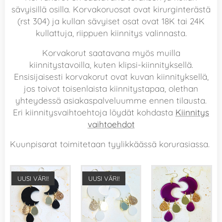
sävyisillä osilla. Korvakoruosat ovat kirurginterästä
(rst 304) ja kullan sävyiset osat ovat 18K tai 24K
kullattuja, riippuen kiinnitys valinnasta.
Korvakorut saatavana myös muilla
kiinnitystavoilla, kuten klipsi-kiinnityksellä.
Ensisijaisesti korvakorut ovat kuvan kiinnityksellä,
jos toivot toisenlaista kiinnitystapaa, olethan
yhteydessä asiakaspalveluumme ennen tilausta.
Eri kiinnitysvaihtoehtoja löydät kohdasta
Kiinnitys
vaihtoehdot
Kuunpisarat toimitetaan tyylikkäässä korurasiassa.
UUSI VÄRI!
UUSI VÄRI!