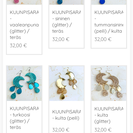
KUUNPISARAT
KUUNPISARAT
KUUNPISARAT
-
- sininen
-
vaaleanpunainen
(glitter) /
tummansininen
(glitter) /
teräs
(peili) / kulta
teräs
32,00
€
32,00
€
32,00
€
KUUNPISARAT
KUUNPISARAT
KUUNPISARAT
- turkoosi
- kulta
- kulta (peili)
(glitter) /
(glitter)
teräs
32,00
€
32,00
€