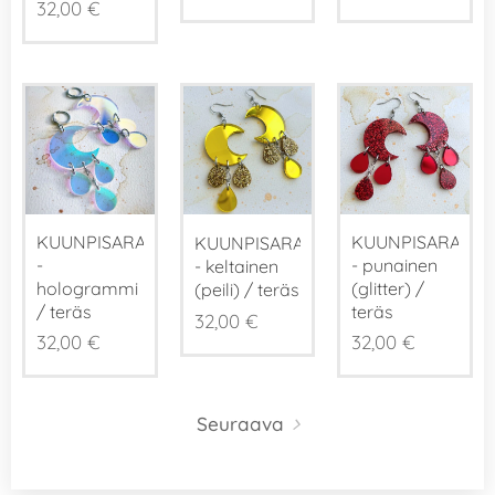
32,00
€
KUUNPISARAT
KUUNPISARAT
KUUNPISARAT
-
- punainen
- keltainen
hologrammi
(glitter) /
(peili) / teräs
/ teräs
teräs
32,00
€
32,00
€
32,00
€
Seuraava