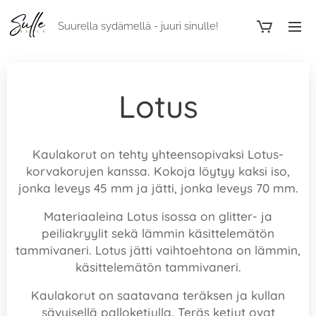
Suurella sydämellä - juuri sinulle!
Lotus
Kaulakorut on tehty yhteensopivaksi Lotus-
korvakorujen kanssa. Kokoja löytyy kaksi iso,
jonka leveys 45 mm ja jätti, jonka leveys 70 mm.
Materiaaleina Lotus isossa on glitter- ja
peiliakryylit sekä lämmin käsittelemätön
tammivaneri. Lotus jätti vaihtoehtona on lämmin,
käsittelemätön tammivaneri.
Kaulakorut on saatavana teräksen ja kullan
sävyisellä palloketjulla. Teräs ketjut ovat