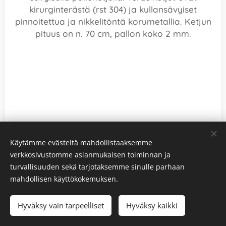
kirurginterästä (rst 304) ja kullansävyiset
pinnoitettua ja nikkelitöntä korumetallia. Ketjun
pituus on n. 70 cm, pallon koko 2 mm.
Käytämme evästeitä mahdollistaaksemme
verkkosivustomme asianmukaisen toiminnan ja
turvallisuuden sekä tarjotaksemme sinulle parhaan
mahdollisen käyttökokemuksen.
© 2026 Kaikki oikeudet pidätetään
Hyväksy vain tarpeelliset
Hyväksy kaikki
Evästeet