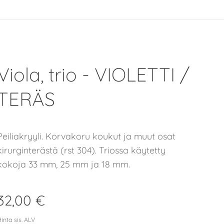
Viola, trio - VIOLETTI /
TERÄS
Peiliakryyli. Korvakoru koukut ja muut osat
kirurginterästä (rst 304). Triossa käytetty
kokoja 33 mm, 25 mm ja 18 mm.
32,00
€
inta sis. ALV