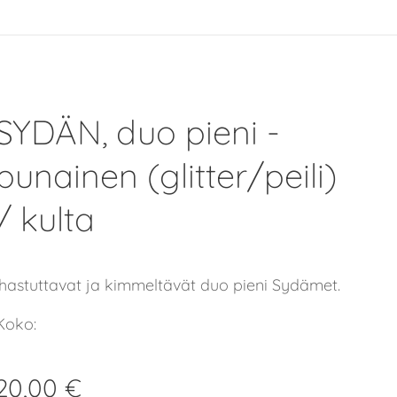
SYDÄN, duo pieni -
punainen (glitter/peili)
/ kulta
Ihastuttavat ja kimmeltävät duo pieni Sydämet.
Koko:
20,00
€