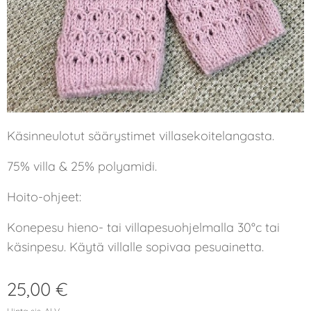
Käsinneulotut säärystimet villasekoitelangasta.
75% villa & 25% polyamidi.
Hoito-ohjeet:
Konepesu hieno- tai villapesuohjelmalla 30°c tai
käsinpesu. Käytä villalle sopivaa pesuainetta.
25,00
€