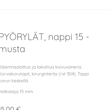
PYÖRYLÄT, nappi 15 -
musta
Käsinmaalattua ja lakattua koivuvaneria.
Korvakorutapit, kirurginteräs (rst 304). Tappi
korun keskellä.
Halkaisija 15 mm.
15,00
€