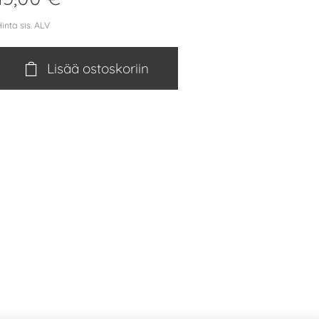
inta sis. ALV
Lisää ostoskoriin