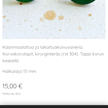
Käsinmaalattua ja lakattuakoivuvaneria.
Korvakorutapit, kirurginteräs (rst 304). Tappi korun
keskellä.
Halkaisija 15 mm.
15,00
€
Hinta sis. ALV