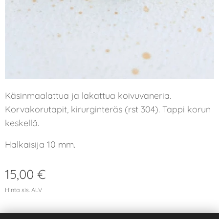
Käsinmaalattua ja lakattua koivuvaneria.
Korvakorutapit, kirurginteräs (rst 304). Tappi korun
keskellä.
Halkaisija 10 mm.
15,00
€
Hinta sis. ALV