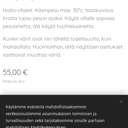
Hoito-ohjeet: Käsinpesu max. 30°c, tasokuivaus.
Irroita tupsu pesun ajaksi. Käytä villalle sopivaa
pesuainetta, älä käytä huuhteluainetta.
Kuvien värit ovat niin lähellä todellisuutta, kuin
mahdollista. Huomioithan, että näyttöjen asetukset
saattavat muuttaa väriä.
55,00
€
Hinta sis. ALV
Käytämme evästeitä mahdollistaaksemme
© 2026 Kaikki oikeudet pidätetään
verkkosivustomme asianmukaisen toiminnan ja
Evästeet
turvallisuuden sekä tarjotaksemme sinulle parhaan
mahdollisen käyttökokemuksen.