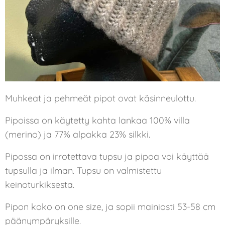
Muhkeat ja pehmeät pipot ovat käsinneulottu.
Pipoissa on käytetty kahta lankaa 100% villa
(merino) ja 77% alpakka 23% silkki.
Pipossa on irrotettava tupsu ja pipoa voi käyttää
tupsulla ja ilman. Tupsu on valmistettu
keinoturkiksesta.
Pipon koko on one size, ja sopii mainiosti 53-58 cm
päänympäryksille.