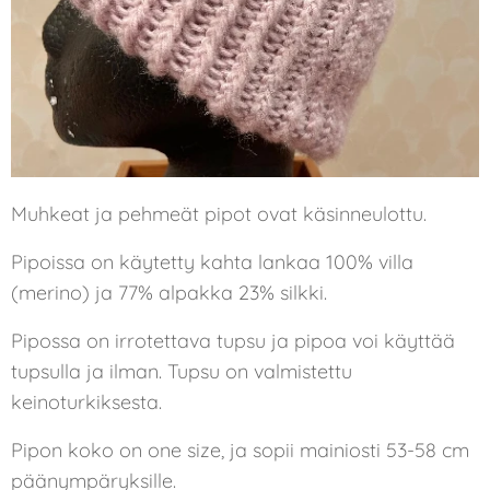
Muhkeat ja pehmeät pipot ovat käsinneulottu.
Pipoissa on käytetty kahta lankaa 100% villa
(merino) ja 77% alpakka 23% silkki.
Pipossa on irrotettava tupsu ja pipoa voi käyttää
tupsulla ja ilman. Tupsu on valmistettu
keinoturkiksesta.
Pipon koko on one size, ja sopii mainiosti 53-58 cm
päänympäryksille.