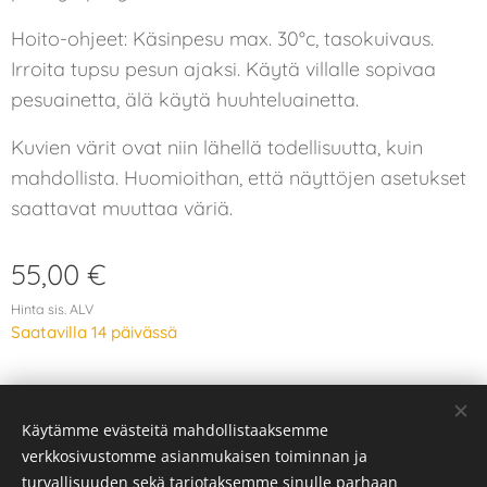
Hoito-ohjeet: Käsinpesu max. 30°c, tasokuivaus.
Irroita tupsu pesun ajaksi. Käytä villalle sopivaa
pesuainetta, älä käytä huuhteluainetta.
Kuvien värit ovat niin lähellä todellisuutta, kuin
mahdollista. Huomioithan, että näyttöjen asetukset
saattavat muuttaa väriä.
55,00
€
Hinta sis. ALV
Saatavilla 14 päivässä
Käytämme evästeitä mahdollistaaksemme
© 2026 Kaikki oikeudet pidätetään
verkkosivustomme asianmukaisen toiminnan ja
Evästeet
turvallisuuden sekä tarjotaksemme sinulle parhaan