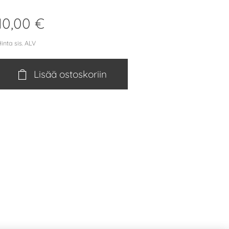
10,00
€
inta sis. ALV
Lisää ostoskoriin