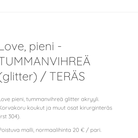
Love, pieni -
TUMMANVIHREÄ
(glitter) / TERÄS
Love pieni, tummanvihreä glitter akryyli.
Korvakoru koukut ja muut osat kirurginteräs
(rst 304).
Poistuva malli, normaalihinta 20 € / pari.