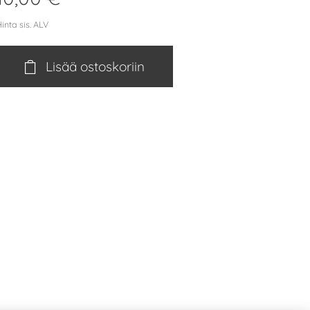
inta sis. ALV
Lisää ostoskoriin