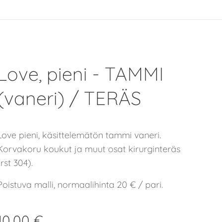
Love, pieni - TAMMI
(vaneri) / TERÄS
Love pieni, käsittelemätön tammi vaneri.
Korvakoru koukut ja muut osat kirurginteräs
(rst 304).
Poistuva malli, normaalihinta 20 € / pari.
10,00
€