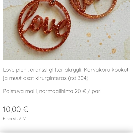
Love pieni, oranssi glitter akryyli. Korvakoru koukut
ja muut osat kirurginteräs (rst 304).
Poistuva malli, normaalihinta 20 € / pari.
10,00
€
Hinta sis. ALV