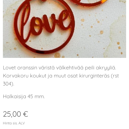
Lovet oranssin väristä välkehtivää peili akryyliä.
Korvakoru koukut ja muut osat kirurginteräs (rst
304).
Halkaisija 45 mm.
25,00
€
Hinta sis. ALV