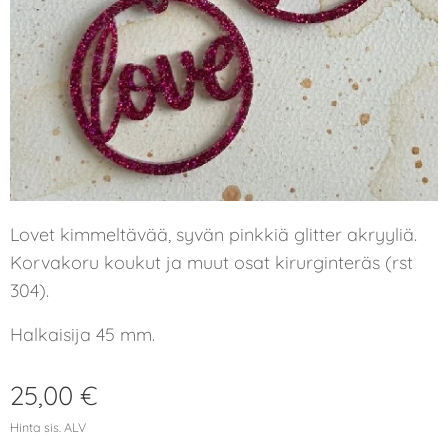
Lovet kimmeltävää, syvän pinkkiä glitter akryyliä.
Korvakoru koukut ja muut osat kirurginteräs (rst
304).
Halkaisija 45 mm.
25,00
€
Hinta sis. ALV