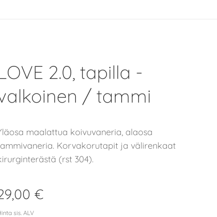
LOVE 2.0, tapilla -
valkoinen / tammi
Yläosa maalattua koivuvaneria, alaosa
tammivaneria. Korvakorutapit ja välirenkaat
kirurginterästä (rst 304).
29,00
€
inta sis. ALV