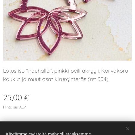
Lotus iso "nauhalla", pinkki peili akryyli. Korvakoru
koukut ja muut osat kirurginteräs (rst 304).
25,00
€
Hinta sis. ALV
Käytämme evästeitä mahdollistaaksemme
© 2026 Kaikki oikeudet pidätetään