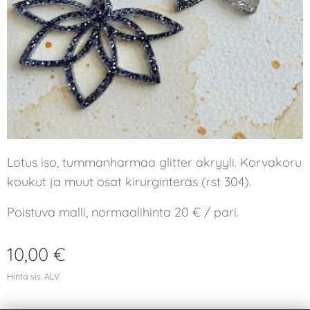
Lotus iso, tummanharmaa glitter akryyli. Korvakoru
koukut ja muut osat kirurginteräs (rst 304).
Poistuva malli, normaalihinta 20 € / pari.
10,00
€
Hinta sis. ALV