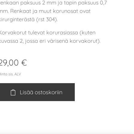
renkaan paksuus 2 mm ja tapin paksuus 0,7
mm. Renkaat ja muut korunosat ovat
kirurginterästä (rst 304).
Korvakorut tulevat korurasiassa (kuten
kuvassa 2, jossa eri värisenä korvakorut).
29,00
€
inta sis. ALV
Lisää ostoskoriin