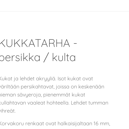
KUKKATARHA -
persikka / kulta
Kukat ja lehdet akryyliä. Isot kukat ovat
väriltään persikahtavat, joissa on keskenään
hieman sävyeroja, pienemmät kukat
kullahtavan vaaleat hohteella. Lehdet tumman
vihreät.
Korvakoru renkaat ovat halkaisijaltaan 16 mm,