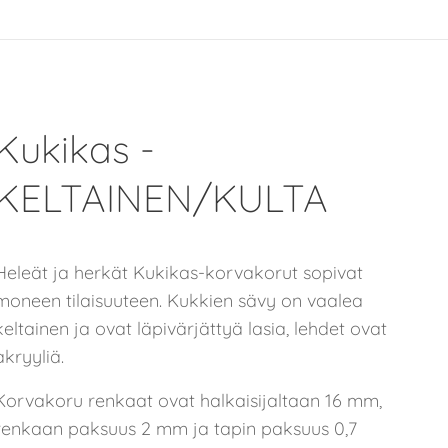
Kukikas -
KELTAINEN/KULTA
Heleät ja herkät Kukikas-korvakorut sopivat
moneen tilaisuuteen. Kukkien sävy on vaalea
keltainen ja ovat läpivärjättyä lasia, lehdet ovat
akryyliä.
Korvakoru renkaat ovat halkaisijaltaan 16 mm,
renkaan paksuus 2 mm ja tapin paksuus 0,7