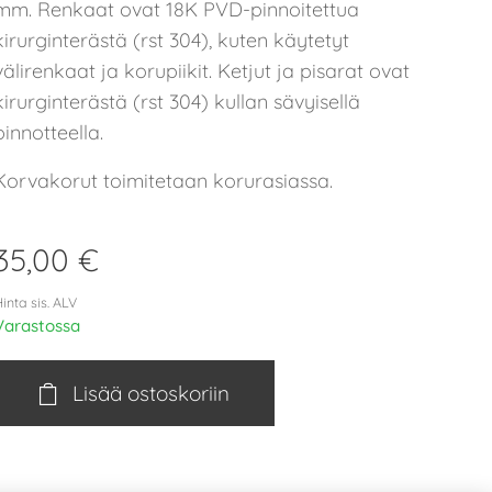
mm. Renkaat ovat 18K PVD-pinnoitettua
kirurginterästä (rst 304), kuten käytetyt
välirenkaat ja korupiikit. Ketjut ja pisarat ovat
kirurginterästä (rst 304) kullan sävyisellä
pinnotteella.
Korvakorut toimitetaan korurasiassa.
35,00
€
inta sis. ALV
Varastossa
Lisää ostoskoriin