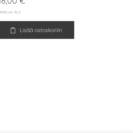
18,00
€
inta sis. ALV
Lisää ostoskoriin