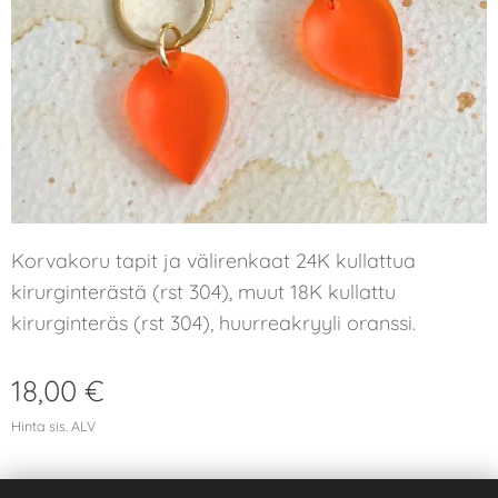
Korvakoru tapit ja välirenkaat 24K kullattua
kirurginterästä (rst 304), muut 18K kullattu
kirurginteräs (rst 304), huurreakryyli oranssi.
18,00
€
Hinta sis. ALV