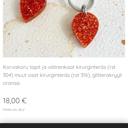
Korvakoru tapit ja välirenkaat kirurginteräs (rst
304) muut osat kirurginteräs (rst 316), glitterakryyli
oranssi.
18,00
€
Hinta sis. ALV