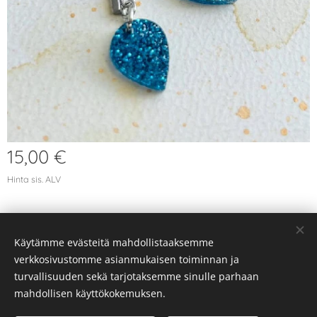
15,00
€
Hinta sis. ALV
Käytämme evästeitä mahdollistaaksemme
© 2026 Kaikki oikeudet pidätetään
verkkosivustomme asianmukaisen toiminnan ja
Evästeet
turvallisuuden sekä tarjotaksemme sinulle parhaan
mahdollisen käyttökokemuksen.