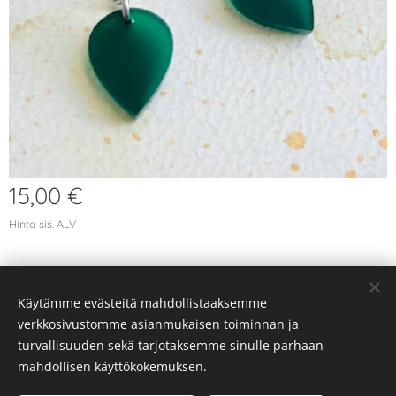
15,00
€
Hinta sis. ALV
Käytämme evästeitä mahdollistaaksemme
© 2026 Kaikki oikeudet pidätetään
verkkosivustomme asianmukaisen toiminnan ja
Evästeet
turvallisuuden sekä tarjotaksemme sinulle parhaan
mahdollisen käyttökokemuksen.