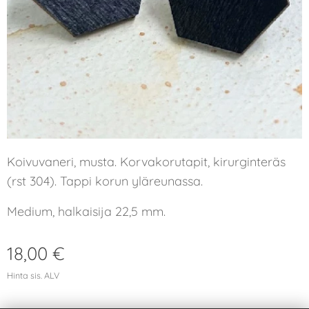
Koivuvaneri, musta. Korvakorutapit, kirurginteräs
(rst 304). Tappi korun yläreunassa.
Medium, halkaisija 22,5 mm.
18,00
€
Hinta sis. ALV